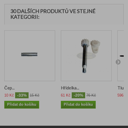
30 DALŠÍCH PRODUKTŮ VE STEJNÉ
KATEGORII:
Čep...
Hřídelka...
Tlumič
-33%
-20%
10 Kč
15 Kč
61 Kč
76 Kč
596 K
Přidat do košíku
Přidat do košíku