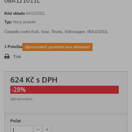
06A121011L
Kód skladu
6A121011L
Typ:
Nový produkt
Čerpadlo vodní Audi, Seat, Škoda, Volkswagen, 06A121011L
1
Položka
Upozornění: poslední kus skladem!
Tisk
624 Kč
s DPH
-28%
866 Kč
s DPH
Počet