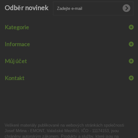
Odběr novinek
Kategorie
Informace
Můj účet
Kontakt
Veškeré materiály publikované na webových stránkách společnosti
Josef Mrlina - EMONT, Valašské Meziříčí, IČO - 11174153, jsou
chráněny autorským zákonem. Produkty a služby, které jsou na