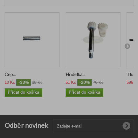
Čep...
Hřídelka...
Tlumič
-33%
-20%
10 Kč
15 Kč
61 Kč
76 Kč
596 K
Přidat do košíku
Přidat do košíku
Odběr novinek