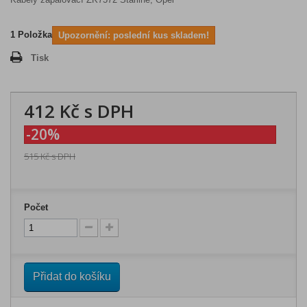
1
Položka
Upozornění: poslední kus skladem!
Tisk
412 Kč
s DPH
-20%
515 Kč
s DPH
Počet
Přidat do košíku